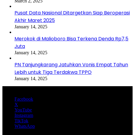
March 2, 2025
Pusat Data Nasional Ditargetkan Siap Beroperasi
Akhir Maret 2025
January 14, 2025
Merokok di Malioboro Bisa Terkena Denda Rp7,5
Juta
January 14, 2025
PN Tanjungkarang Jatuhkan Vonis Empat Tahun
Lebih untuk Tiga Terdakwa TPPO
January 14, 2025
Facebook
X
YouTube
Instagram
TikTok
WhatsApp