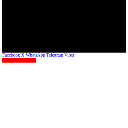
Berbicara
Kantor Redaksi Jl. Gelagah Dalam, Kirai Town House Kav II
No.2 Pisangan Ciputat Timur, Tangerang Selatan
Hotline: 0811261979 | Email: info@mbkpos.com
© Copyright 2008 | Media Berantas Korupsi
Facebook
X
WhatsApp
Telegram
Viber
Back to top button