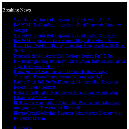
Friday, August 7 2026
Breaking News
Sosialisasi 4 Pilar Kebangsaan: H. Oleh Soleh, SH Ajak
BKPRMI Tasikmalaya Jaga Anak Dari Pengaruh Negative
Gadget
Sosialisasi 4 Pilar Kebangsaan: H. Oleh Soleh, SH Ajak
BKPRMI Jaga Anak dari Konten Negatif di Media Sosial
Pusat Data Nasional Ditargetkan Siap Beroperasi Akhir Maret
2025
Merokok di Malioboro Bisa Terkena Denda Rp7,5 Juta
PN Tanjungkarang Jatuhkan Vonis Empat Tahun Lebih untuk
Tiga Terdakwa TPPO
Polda Sulbar Tetapkan Lima Oknum Polisi Sebagai
Tersangka Kasus Penganiayaan Mahasiswa PMII
Raline Shah Jadi Stafus Komdigi, Menkomdigi Tegaskan
Bukan Karena Selebriti
Polda Bali Bongkar Sindikat Prostitusi Internasional yang
Libatkan WNA Rusia
DPR Akan Kumpulkan Tokoh dan Pakar untuk bahas soal
penghapusan “Presidential Threshold”
Harga Cabai Melonjak, Bapanas Sebut Cuaca Ekstrem Jadi
Penyebab Utama
Facebook