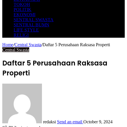
TOKOH
POLITIK
EKONOMI
SENTRAL SWASTA
SENTRAL BUMN
LIFE STYLE
RELIGI
Home
/
Central Swasta
/
Daftar 5 Perusahaan Raksasa Properti
Central Swasta
Daftar 5 Perusahaan Raksasa
Properti
redaksi
Send an email
October 9, 2024