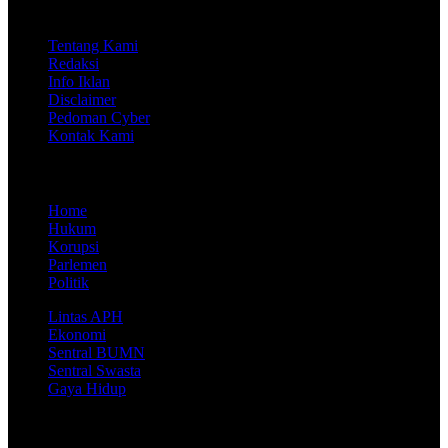
Company
Tentang Kami
Redaksi
Info Iklan
Disclaimer
Pedoman Cyber
Kontak Kami
Kanal
Home
Hukum
Korupsi
Parlemen
Politik
Lintas APH
Ekonomi
Sentral BUMN
Sentral Swasta
Gaya Hidup
Berani Tegas - Lugas - Fakta