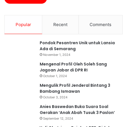
d
D
a
i
P
b
a
u
Popular
Recent
Comments
n
k
g
a
a
d
Pondok Pesantren Unik untuk Lansia
n
a
Ada di Semarang
n
November 1, 2024
S
i
Mengenal Profil Oleh Soleh Sang
m
Jagoan Jabar di DPR RI
a
October 1, 2024
k
Mengulik Profil Jenderal Bintang 3
P
Bambang Ismawan
e
r
October 3, 2024
s
Anies Baswedan Buka Suara Soal
y
Gerakan ‘Anak Abah Tusuk 3 Paslon’
a
September 12, 2024
r