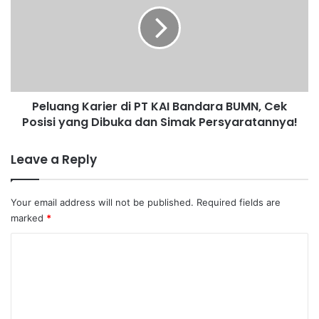
l
B
u
U
a
M
n
N
g
d
K
a
a
n
Peluang Karier di PT KAI Bandara BUMN, Cek
r
B
Posisi yang Dibuka dan Simak Persyaratannya!
i
a
e
d
r
Leave a Reply
a
d
n
i
G
P
Your email address will not be published.
Required fields are
i
T
marked
*
z
K
i
A
C
N
I
o
a
B
s
a
m
i
n
m
o
d