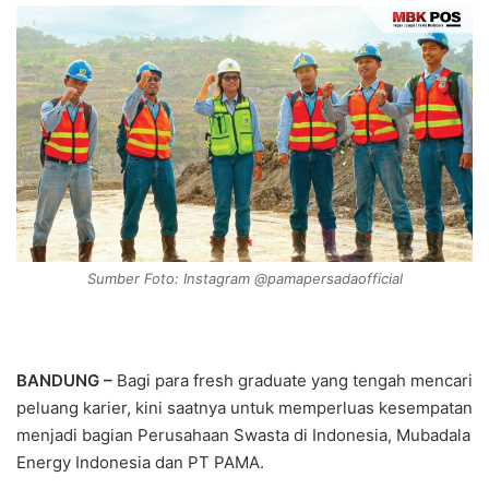
n
d
a
n
e
m
a
i
l
Sumber Foto: Instagram @pamapersadaofficial
BANDUNG –
Bagi para fresh graduate yang tengah mencari
peluang karier, kini saatnya untuk memperluas kesempatan
menjadi bagian Perusahaan Swasta di Indonesia, Mubadala
Energy Indonesia dan PT PAMA.