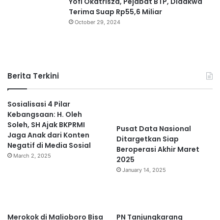
a
Yofi Okatrisza, Pejabat BTP, Didakwa
t
Terima Suap Rp55,6 Miliar
a
October 29, 2024
n
n
y
a
!
Berita Terkini
Sosialisasi 4 Pilar
Kebangsaan: H. Oleh
Soleh, SH Ajak BKPRMI
Pusat Data Nasional
Jaga Anak dari Konten
Ditargetkan Siap
Negatif di Media Sosial
Beroperasi Akhir Maret
March 2, 2025
2025
January 14, 2025
Merokok di Malioboro Bisa
PN Tanjungkarang