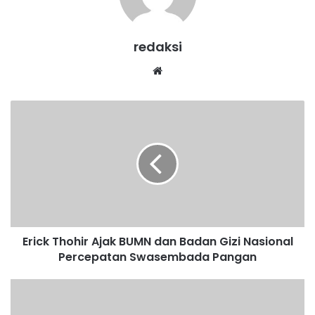
redaksi
We
bsi
te
E
r
i
c
k
T
h
o
h
Erick Thohir Ajak BUMN dan Badan Gizi Nasional
i
Percepatan Swasembada Pangan
r
A
j
P
a
e
k