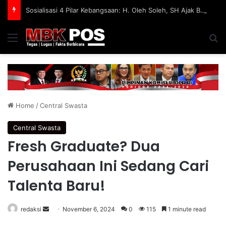
Sosialisasi 4 Pilar Kebangsaan: H. Oleh Soleh, SH Ajak BKPRMI Jaga Anak dari Konten Negatif di Media Sosial
Menu
S
Home
/
Central Swasta
Central Swasta
Fresh Graduate? Dua
Perusahaan Ini Sedang Cari
Talenta Baru!
redaksi
S
November 6, 2024
0
115
1 minute read
e