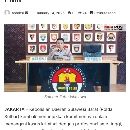
redaksi
S
January 14, 2025
0
24
1 minute read
e
n
d
a
n
e
m
a
i
l
Sumber Foto: Istimewa
JAKARTA
– Kepolisian Daerah Sulawesi Barat (Polda
Sulbar) kembali menunjukkan komitmennya dalam
menangani kasus kriminal dengan profesionalisme tinggi,