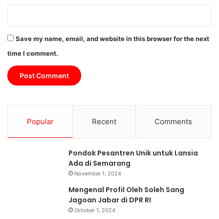
n
n
L
K
e
a
b
Save my name, email, and website in this browser for the next
r
i
e
h
time I comment.
n
u
a
n
S
t
e
u
l
k
e
T
Popular
Recent
Comments
b
i
r
g
i
a
Pondok Pesantren Unik untuk Lansia
t
T
Ada di Semarang
i
e
November 1, 2024
r
d
Mengenal Profil Oleh Soleh Sang
a
Jagoan Jabar di DPR RI
k
October 1, 2024
w