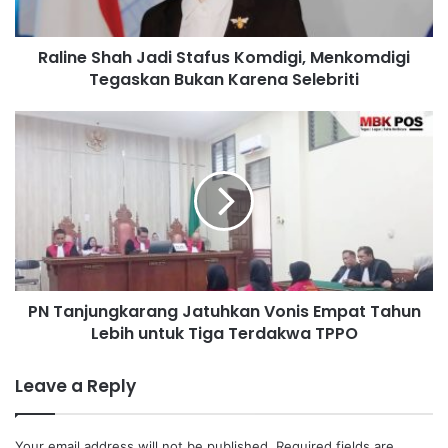
h
a
Raline Shah Jadi Stafus Komdigi, Menkomdigi
h
Tegaskan Bukan Karena Selebriti
J
a
d
P
i
N
S
T
t
a
a
n
f
j
u
u
s
n
K
g
o
PN Tanjungkarang Jatuhkan Vonis Empat Tahun
k
m
Lebih untuk Tiga Terdakwa TPPO
a
d
r
i
a
Leave a Reply
g
n
i
g
,
J
Your email address will not be published.
Required fields are