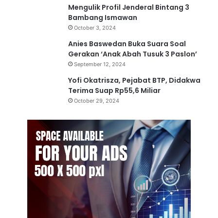
Mengulik Profil Jenderal Bintang 3
a
Bambang Ismawan
T
P
October 3, 2024
P
Anies Baswedan Buka Suara Soal
O
Gerakan ‘Anak Abah Tusuk 3 Paslon’
September 12, 2024
Yofi Okatrisza, Pejabat BTP, Didakwa
Terima Suap Rp55,6 Miliar
October 29, 2024