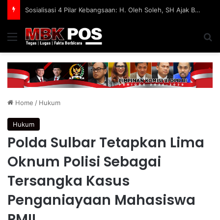
Sosialisasi 4 Pilar Kebangsaan: H. Oleh Soleh, SH Ajak BKPRMI Jaga Anak dari Konten Negatif di Media Sosial
Menu
S
Home
/
Hukum
Hukum
Polda Sulbar Tetapkan Lima
Oknum Polisi Sebagai
Tersangka Kasus
Penganiayaan Mahasiswa
PMII