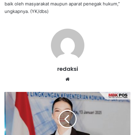
baik oleh masyarakat maupun aparat penegak hukum,”
ungkapnya. (YK/dbs)
redaksi
We
bsi
te
R
a
l
i
n
e
S