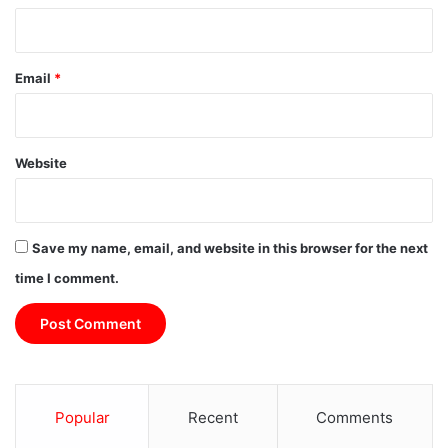
O
l
e
h
Email
*
S
o
l
e
Website
h
,
S
H
Save my name, email, and website in this browser for the next
A
j
time I comment.
a
k
B
K
P
R
Popular
Recent
Comments
M
I