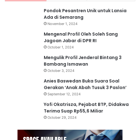
J
Pondok Pesantren Unik untuk Lansia
a
Ada di Semarang
g
November 1, 2024
a
A
Mengenal Profil Oleh Soleh Sang
n
Jagoan Jabar di DPR RI
a
October 1, 2024
k
Mengulik Profil Jenderal Bintang 3
d
Bambang Ismawan
a
r
October 3, 2024
i
Anies Baswedan Buka Suara Soal
K
Gerakan ‘Anak Abah Tusuk 3 Paslon’
o
September 12, 2024
n
t
Yofi Okatrisza, Pejabat BTP, Didakwa
e
Terima Suap Rp55,6 Miliar
n
October 29, 2024
N
e
g