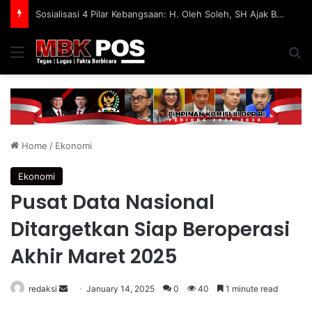
Sosialisasi 4 Pilar Kebangsaan: H. Oleh Soleh, SH Ajak BKPRMI Jaga Anak dari Konten Negatif di Media Sosial
Menu
S
Home
/
Ekonomi
Ekonomi
Pusat Data Nasional
Ditargetkan Siap Beroperasi
Akhir Maret 2025
redaksi
S
January 14, 2025
0
40
1 minute read
e