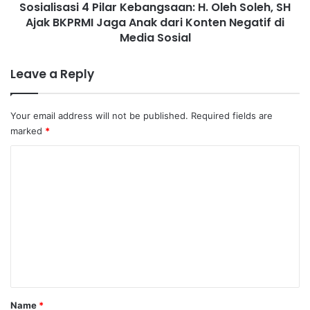
a
Sosialisasi 4 Pilar Kebangsaan: H. Oleh Soleh, SH
s
T
Ajak BKPRMI Jaga Anak dari Konten Negatif di
i
e
4
Media Sosial
r
P
k
i
Leave a Reply
e
l
n
a
a
r
Your email address will not be published.
Required fields are
D
K
marked
*
e
e
n
b
C
d
a
o
a
n
R
g
m
p
s
m
7
a
,
a
e
5
n
n
J
:
t
u
H
t
.
*
Name
*
a