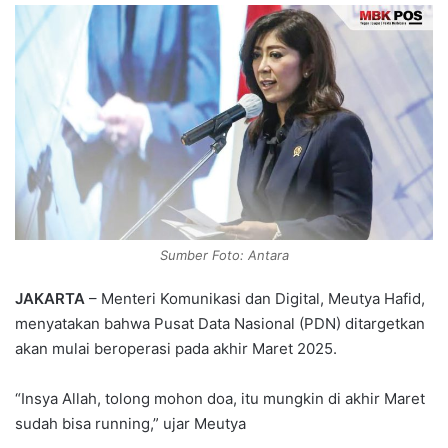
n
d
a
n
e
m
a
i
l
Sumber Foto: Antara
JAKARTA
– Menteri Komunikasi dan Digital, Meutya Hafid,
menyatakan bahwa Pusat Data Nasional (PDN) ditargetkan
akan mulai beroperasi pada akhir Maret 2025.
“Insya Allah, tolong mohon doa, itu mungkin di akhir Maret
sudah bisa running,” ujar Meutya